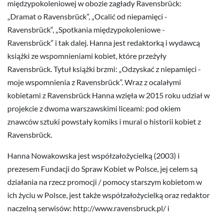
międzypokoleniowej w obozie zagłady Ravensbrück:
„Dramat o Ravensbrück”, „Ocalić od niepamięci -
Ravensbrück“, „Spotkania międzypokoleniowe -
Ravensbrück” i tak dalej. Hanna jest redaktorką i wydawcą
książki ze wspomnieniami kobiet, które przeżyły
Ravensbrück. Tytuł książki brzmi: „Odzyskać z niepamięci -
moje wspomnienia z Ravensbrück”. Wraz z ocalałymi
kobietami z Ravensbrück Hanna wzięła w 2015 roku udział w
projekcie z dwoma warszawskimi liceami: pod okiem
znawców sztuki powstały komiks i mural o historii kobiet z
Ravensbrück.
Hanna Nowakowska jest współzałożycielką (2003) i
prezesem Fundacji do Spraw Kobiet w Polsce, jej celem są
działania na rzecz promocji / pomocy starszym kobietom w
ich życiu w Polsce, jest także współzałożycielką oraz redaktor
naczelną serwisów: http://www.ravensbruck.pl/ i