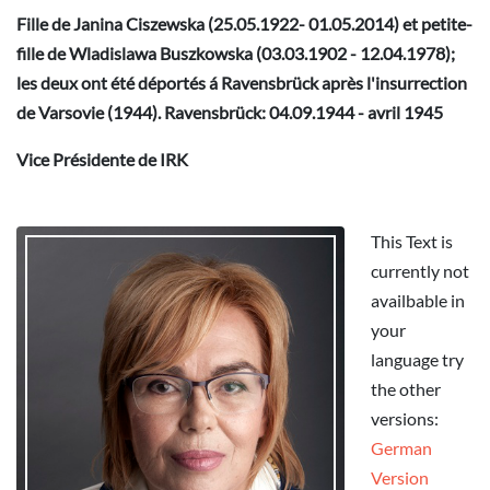
Fille de
Janina Ciszewska
(25.05.1922- 01.05.2014) et petite-
fille de
Wladislawa Buszkowska
(03.03.1902 - 12.04.1978);
les deux ont été déportés á Ravensbrück après l'insurrection
de Varsovie (1944). Ravensbrück: 04.09.1944 - avril 1945
Vice Présidente de IRK
This Text is
currently not
availbable in
your
language try
the other
versions:
German
Version