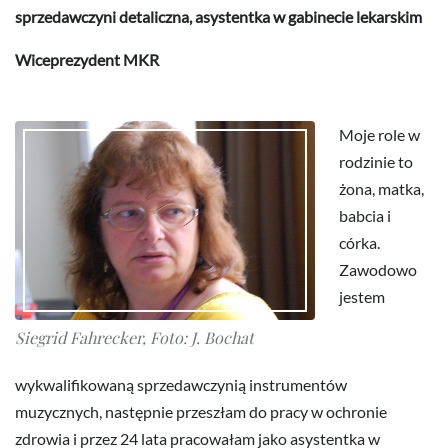
sprzedawczyni detaliczna, asystentka w gabinecie lekarskim
Wiceprezydent MKR
Moje role w
rodzinie to
żona, matka,
babcia i
córka.
Zawodowo
jestem
Siegrid Fahrecker, Foto: J. Bochat
wykwalifikowaną sprzedawczynią instrumentów
muzycznych, następnie przeszłam do pracy w ochronie
zdrowia i przez 24 lata pracowałam jako asystentka w