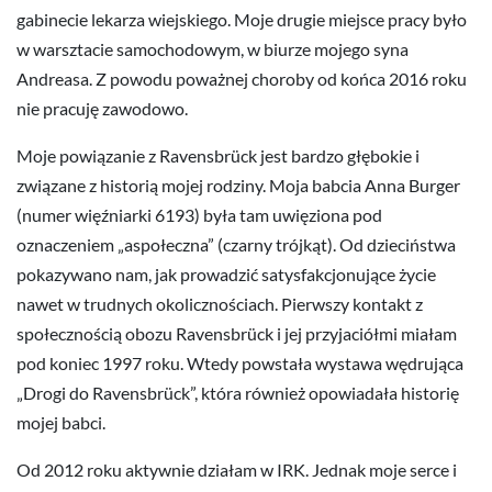
gabinecie lekarza wiejskiego. Moje drugie miejsce pracy było
w warsztacie samochodowym, w biurze mojego syna
Andreasa. Z powodu poważnej choroby od końca 2016 roku
nie pracuję zawodowo.
Moje powiązanie z Ravensbrück jest bardzo głębokie i
związane z historią mojej rodziny. Moja babcia Anna Burger
(numer więźniarki 6193) była tam uwięziona pod
oznaczeniem „aspołeczna” (czarny trójkąt). Od dzieciństwa
pokazywano nam, jak prowadzić satysfakcjonujące życie
nawet w trudnych okolicznościach. Pierwszy kontakt z
społecznością obozu Ravensbrück i jej przyjaciółmi miałam
pod koniec 1997 roku. Wtedy powstała wystawa wędrująca
„Drogi do Ravensbrück”, która również opowiadała historię
mojej babci.
Od 2012 roku aktywnie działam w IRK. Jednak moje serce i