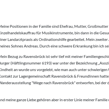
eine Positionen in der Familie sind Ehefrau, Mutter, Großmutter u
Einzelhandelskauffrau für Musikinstrumente, bin dann in die Ges
iner Landarztpraxis als Ordinationshilfe gearbeitet. Mein zweiter
meines Sohnes Andreas. Durch eine schwere Erkrankung bin ich sei
Mein Bezug zu Ravensbrück ist sehr tief mit meiner Familienges
Burger (Häftlingsnummer 6193) war unter der Bezeichnung „Asozial
Kindheit an wurde uns vorgelebt, wie man auch unter schwierigen
Kontakt zur Lagergemeinschaft Ravensbrück & FreundInnen hatte 
Wanderausstellung "Wege nach Ravensbrück" entworfen, bei der 
nd meine ganze Liebe gehören aber in erster Linie meiner Familie 