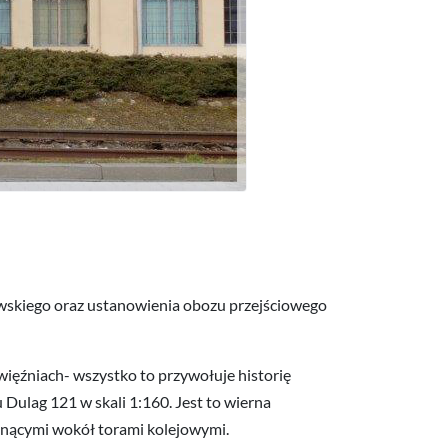
wskiego oraz ustanowienia obozu przejściowego
więźniach- wszystko to przywołuje historię
ulag 121 w skali 1:160. Jest to wierna
gnącymi wokół torami kolejowymi.