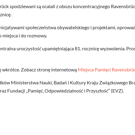
k spodziewani są ocalali z obozu koncentracyjnego Ravensbrück or
znicę.
z inicjatywami społeczeństwa obywatelskiego i projektami, oprowa
o miejsca i do rozmowy.
centralna uroczystość upamiętniająca 81. rocznicę wyzwolenia. Pros
ię wkrótce. Zobacz stronę internetową
Miejsca Pamięci Ravensbrü
rodków Ministerstwa Nauki, Badań i Kultury Kraju Związkowego 
az Fundacji „Pamięć, Odpowiedzialność i Przyszłość” (EVZ).