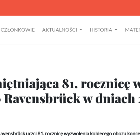
CZŁONKOWIE
AKTUALNOŚCI
HISTORIA
MATE
iętniająca 81. rocznicę
 Ravensbrück w dniach 
 Ravensbrück uczci 81. rocznicę wyzwolenia kobiecego obozu ko