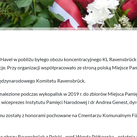
/ Havel w pobliżu byłego obozu koncentracyjnego KL Ravensbrück
je. Przy organizacji współpracowało ze stroną polską Miejsce Pa
Międzynarodowego Komitetu Ravensbrück.
n) znalezione podczas wykopalisk w 2019 r. do zbiorów Miejsca Pam
, wiceprezes Instytutu Pamięci Narodowej i dr Andrea Genest, dy
emu zostały z honorami pochowane na Cmentarzu Komunalnym Für
ie obozu Ravensbrück z Polski - prof. Wanda Półtawska - ostatnia