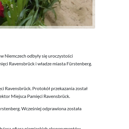
 w Niemczech odbyły się uroczystości
mięci Ravensbrück i władze miasta Fürstenberg.
ięci Ravensbrück. Protokół przekazania został
rektor Miejsca Pamięci Ravensbrück.
stenberg. Wcześniej odprawiona została
 żyjąca ofiara niemieckich eksperymentów