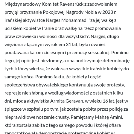
Międzynarodowy Komitet Ravensrück z zadowoleniem
przyjął przyznanie Pokojowej Nagrody Nobla w 2023 r.
irańskiej aktywistce Narges Mohammadi "za jej walkę z
uciskiem kobiet w Iranie oraz walkę na rzecz promowania
praw człowieka i wolności dla wszystkich". Narges, długo
więziona z łącznym wyrokiem 31 lat, była również
poddawana karom cielesnym i przemocy seksualnej. Pomimo
tego, jej opór jest niezłomny, a ona podtrzymuje determinację
tych, którzy wiedzą, że walczą o wszystkie irańskie kobiety do
samego końca. Pomimo faktu, że kobiety i część
społeczeństwa obywatelskiego kontynuują swoje protesty,
represje nie słabną, a według wiadomości z ostatnich kilku
dni, młoda aktywistka Armita Geravan, w wieku 16 lat, jest w
śpiączce w szpitalu po tym, jak została pobita przez policję za
nieprawidłowe noszenie chusty. Pamiętamy Mahsę Amini,
która została zabita z tego samego powodu i której ofiara
zapoczątkowała demonstracje protestacyjne kobiet w