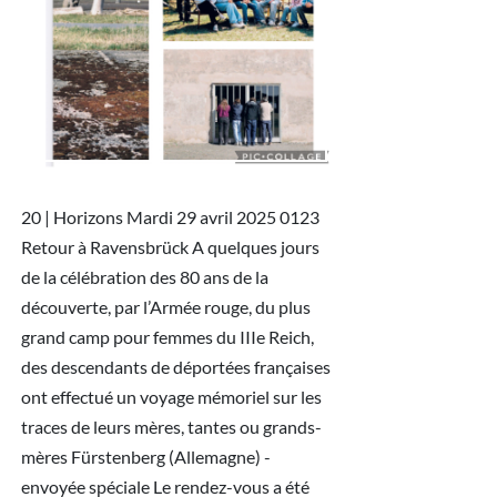
20 | Horizons Mardi 29 avril 2025 0123 Retour à Ravensbrück A quelques jours de la célébration des 80 ans de la découverte, par l’Armée rouge, du plus grand camp pour femmes du IIIe Reich, des descendants de déportées françaises ont effectué un voyage mémoriel sur les traces de leurs mères, tantes ou grands-mères Fürstenberg (Allemagne) - envoyée spéciale Le rendez-vous a été donné à 5 h 45, vendredi 11 avril, à l’aéroport d’Orly. Le vol easyJet de 8 h 40 qui doit rejoindre Berlin est en retard. Ils sont une quarantaine à s’être inscrits pour ce voyage en Alle- magne, à l’initiative de la Société des familles et amis des anciennes déportées et internées de la Résistance (Sfaadir). Pour les 80 ans de la découverte du camp par l’Armée rouge, le 30 avril 1945, ils tenaient à faire ce « pèleri- nage » mémoriel à Ravensbrück, le plus grand camp pour femmes du IIIe Reich, où ont été déportées 8 000 Françaises dont, pour eux, une mère, une grand-mère, une tante. « Nous voulions le camp pour nous », explique la présidente de l’association, Anne Cordier, qui a préféré un voyage « plus in- time », loin de la foule attendue du 1er au 4 mai pour la commémoration officielle. L’atmosphère est enjouée mais électrique, habitée par des sentiments mêlés, une émo- tion contenue. C’est la septième fois qu’Anne Cordier, 73 ans, se rend à Ravensbrück, où sa mère, la résistante Sylvie Girard, a été dépor- tée en 1944. Ce n’est jamais anodin. Une an- née, elle a eu une extinction de voix pendant toute la durée du séjour. Une autre, elle ne pouvait plus marcher. « Cette fois, ça va…, se persuade-t-elle. Quand il fait beau, là-bas, il y a une énergie particulière. Et puis, la survie, la libération, c’est le thème du voyage. » C’est la première fois qu’aucune ancienne déportée ne les accompagne. L’une des der- nières survivantes, Jacqueline Fleury, 101 ans, projetait de venir, en dépit de ses difficultés à marcher et de sa vue déclinante. Mais quand sa fille, Bernadette, trésorière de la Sfaadir, lui a dit qu’elle ferait la visite en fauteuil roulant, l’ancienne résistante, silhouette menue, re- gard d’acier, s’est insurgée : « Ça, pas ques- tion ! » Elle n’est pas là, mais quinze de ses des- cendants, dont sept arrière-petits-enfants, de 10 ans à 17 ans, sont du voyage. « Je tenais à y aller avec mes enfants tant que ma grand- mère est encore là », explique Anne Fleury, 48 ans, qui reconnaît que ce passé est « lourd » pour toute la famille. Elle est soulagée de faire cette démarche au sein d’un groupe : « Nous ne sommes pas seuls à nous emparer de son histoire, nous la portons tous ensemble. » A Berlin, un bus les attend pour les conduire à Fürstenberg, à 80 kilomètres. Sous un ciel gris, il traverse le Land de Brandebourg, où le parti d’extrême droite, Alternative pour l’Alle- magne (AfD), a obtenu près de 30 % des voix aux élections régionales de septembre 2024. « Avec le passé que nous avons, jamais je n’aurais cru cela possible », commente la guide, au micro. Les enfants de déportés non plus, eux qui voient la génération de la guerre s’ef- facer et le tragique de l’histoire revenir, dans un triste chassé-croisé. Le bus dépasse une usine Tesla, propriété du milliardaire Elon Musk, qui s’est fait remarquer en janvier par un vrai-faux salut nazi. Le soutien apporté à l’AfD par ce proche de Donald Trump, qui en a profité pour relativiser le passé, fait frémir Bernard et Viviane Cauchetier. Né cinq ans après la guerre, Bernard est le neveu de Magdeleine Bouteloupt. Scandali- sée par les lois antijuives de 1942, la jeune éducatrice voit un enfant dont elle s’occupe, à Paris, disparaître du jour au lendemain avec sa famille. Elle intègre le réseau Comète, où elle était chargée de convoyer les aviateurs al- liés de Paris à Bordeaux. Un infiltré dénonce le réseau. Elle meurt sept jours après son re- tour de Ravensbrück, à 33 ans, à la veille de la capitulation allemande. Les parents de Ber- nard Cauchetier sont allés la chercher à l’Hô- tel Lutetia, à Paris, où revenaient les déportés. En la voyant amaigrie et épuisée, ils ont eu du mal à la reconnaître. Avant de mourir, la ré- sistante a dit à sa famille : « Si c’était à refaire, je le referais. » A sa petite sœur, elle a glissé : « Il faudra que tu me réapprennes à rire. » Installés en Picardie, Bernard et son épouse, Viviane, petite-fille et fille d’ouvriers immigrés italiens ayant connu le fascisme, s’inquiètent de voir des membres de leurs fa- milles séduits par le discours du Rassemble- ment national. « Il faudra parler de ce que nous avons vu à Ravensbrück, dire que tout peut recommencer, insiste Viviane Cauche- tier. Nous avons un rôle à jouer. » Sombres et monotones, les pins défilent par la vitre. Les conversations engagées à l’aé- roport se poursuivent. Plusieurs descendants de déportés écrivent des livres pour que ces vies engagées ne soient pas oubliées. Héloïse de Menthière, 43 ans, fait des recherches sur sa grand-tante Marie-Louise Cloarec, aide- opératrice radio du corps féminin des trans- missions (les « Merlinettes »), parachutée en France depuis Londres dans la nuit du 5 au 6 avril 1944, arrêtée le 27 avril et déportée. Réservoir de main-d’œuvre Anne-Charlotte et Marie-Pierre Jeancard, une avocate et une historienne, suivent les traces de leur tante Denyse Clairouin, poétesse et traductrice, à l’origine de la première agence littéraire à Paris, dans les années 1930. Ayant rejoint Mithridate, un réseau franco-britanni- que de renseignement militaire, cette céliba- taire charismatique est arrêtée en 1943, dé- portée elle aussi. Aucune des deux ne ren- trera. Marie-Louise Cloarec est fusillée à Ra- vensbrück le 18 janvier 1945. Denyse Clairouin meurt d’épuisement le 12 mars 1945, après avoir été transférée à Mauthausen (Autriche). Le bus a quitté l’autoroute. A la sortie, aucune mention de Ravensbrück. Le camp de femmes reste méconnu. La Sfaadir, qui se bat contre cette « invisibilisation », a fait de nom- breuses démarches, restées vaines, pour que ce lieu de mémoire soit indiqué sur la route qui relie Berlin et le nord de l’Allemagne. La petite ville de Fürstenberg est déserte. Avec ses maisons colorées, son château et ses for- tifications médiévales, elle est comme sortie d’un conte. Le camp se trouve à dix minutes à peine, de l’autre côté du lac Schwedtsee. Il ne reste rien du portail d’entrée, monu- mental, qui ouvrait sur un complexe de 9 000 mètres carrés, entouré de hautes mu- railles et de miradors. Le groupe s’installe pour la nuit dans les anciens blocs d’héberge- ment des gardiennes, transformés en auberge de jeunesse. Un peu plus loin, à l’orée de la forêt, des maisons individuelles en bois, aux volets pastel, étaient réservées aux fa- milles des officiers SS. En défaisant leurs vali- ses, beaucoup pensent, glacés, au film du réa- lisateur britannique Jonathan Glazer, La Zone d’intérêt (2023), sur la famille du comman- dant d’Auschwitz, Rudolf Höss, installée dans un pavillon paisible, contre le mur du camp. Samedi 12 avril, au matin, Thomas Kunz, un guide allemand, attend le groupe devant l’an- cien siège de la direction SS, la Kommandan- tur. Entre 1939 et 1945, quelque 123 000 fem- mes de toute l’Europe ont été retenues à Ra- vensbrück : déportées politiques et résistan- tes (en vertu du décret Nacht und Nebel, « nuit et brouillard »), juives, Tziganes, Té- moins de Jéhovah et d’autres personnes ju- gées indésirables par le régime nazi. Parmi les Françaises, l’ethnologue Germaine Tillion, la nièce du général de Gaulle, Geneviève de Gaulle-Anthonioz, la sœur de Simone Veil, Denise Vernay, ou la communiste Marie- Claude Vaillant-Couturier, y sont passées, le camp ne cessant de s’étendre. « A la fin, le plus grand chaos régnait », résume Thomas Kunz, qui porte à l’épaule un sac arc-en-ciel, tache de couleur incongrue dans ce paysage si sombre. Les baraques des déportées ont été rasées par les Russes, qui ont transformé le camp en caserne, après l’avoir libéré, le 30 avril 1945. Mais les anciennes laveries sont restées. Les grands hangars où étaient installées des usi- nes de textile aussi. Ravensbrück était avant tout un camp de travail. Heinrich Himmler tenait à ce gigantesque réservoir de main-d’œuvre, à la disposition de l’industrie allemande. L’entreprise Siemens avait installé vingt halles de production à proximité du camp. Anne-Charlotte Jeancard demande au guide où se trouve la place d’appel. Dans un poème, L’Appel, sa tante Denyse Clairouin dé- crit le « ciel noir » et la « terre noire », les « visa- ges de chiens errants » des déportées : « Se sou- vient-on encore d’elles,/ Celles qui paient ar- gent comptant/Pour que la vie soit libre et belle/Et que la France ait un printemps ? » Le guide conduit le groupe vers une espla- nade immense et triste, l’Appelplatz, où les dé- tenues, réveillées à 3 h 30, étaient comptées, sans pouvoir bouger, affrontant les tempéra- tures brûlantes ou glaciales de cette « petite Sibérie ». Epuisées, elles se soutenaient discrè- tement pour ne pas être repérées par les gar- diennes et leurs chiens. Lors des « sélections », les blessées, les plus âgées, ou celles considé- rées comme trop faibles pour travailler, étaient isolées, puis éliminées. Dans son livre Ravensbrück (La Baconnière, 1946), Germaine Tillion décrit la mise en rang par cinq, avec in- jures et coups, l’attente debout devant les bâ- timents sombres, « le défilé de fantômes hâ- ves, déguenillés, squelettiques » et « l’odeur de tombeau qui les suivait ». « Cela permettait tout de suite de savoir que (…) tout était fini, que de cet abîme on ne ressortait pas. » A l’entrée du camp ont été conservées les fondations du Revier, l’infirmerie. Un mou- roir où les SS tuaient les prisonnières par in- jection. Plus loin, le bunker, où certaines étaient mises à l’isolement, bastonnées, ou servaient de cobayes aux expériences médica- les du sinistre professeur Karl Gebhardt. Dans La Traversée de la nuit (Seuil, 1998), Geneviève Quelque 123 000 femmes ont été retenues dans