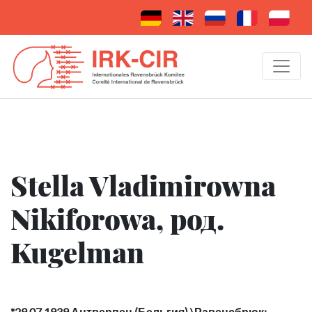
Stella Vladimirowna
Nikiforowa, род.
Kugelman
*29.07.1939 Антверпен (Бельгия) \Равенсбрюк: