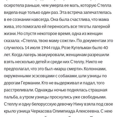
осиротела раньше, чем умерла ее мать, которую Стелла
видела еще только один раз. Эта встреча запечатлелась
в ее сознании навсегда. Она была счастлива, что мама
жива, это помогало ей переносить все тяготы лагерной
жизни. Но спустя некоторое время, одна из женщин
сказала: «Стелла, твою маму сожгли». По документам это
случилось 14 июля 1944 года. Розе Кугельман было 40
лет. Когда лагерь эвакуировали, женщинам разрешили
взять несколько детей и среди них Стеллу. Никто не
предполагал, что это был «марш смерти». Колоннами,
окруженными эсэсовцами с собаками, шли узницы по
дорогам Германии. Кто не выдерживал и падал, того
расстреливали. Однажды ночью поднялась страшная
пальба, а утром узницы проснулись уже свободными.
Стеллу и одну белорусскую девочку Нину взяла под свое
крыло узница Черкасова Олимпиада Алексеевна. С нею