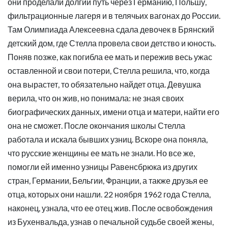
они проделали долгий путь через Германию, Польшу,
фильтрационные лагеря и в телячьих вагонах до России.
Там Олимпиада Алексеевна сдала девочек в Брянский
детский дом, где Стелла провела свои детство и юность.
Поняв позже, как погибла ее мать и пережив весь ужас
оставленной и свои потери, Стелла решила, что, когда
она вырастет, то обязательно найдет отца. Девушка
верила, что он жив, но понимала: не зная своих
биографических данных, имени отца и матери, найти его
она не сможет. После окончания школы Стелла
работала и искала бывших узниц. Вскоре она поняла,
что русские женщины ее мать не знали. Но все же,
помогли ей именно узницы Равенсбрюка из других
стран, Германии, Бельгии, Франции, а также друзья ее
отца, которых они нашли. 22 ноября 1962 года Стелла,
наконец, узнала, что ее отец жив. После освобождения
из Бухенвальда, узнав о печальной судьбе своей жены,