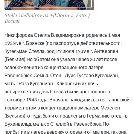
Stella Vladimirowna Nikiforowa, Foto: J.
Bochat
Никифорова Стелла Владимировна, родилась 1 мая
1939г. в г. Брянске (по паспорту), в действительности:
Кугельман Стелла, род. 29 июля 1939 в г. Антверпен
(Бельгия), но об этом она узнала через 20 лет после
освобождения из концентрационного лагеря
Равенсбрюк. Семья: Отец - Луис Густаво Кугельман,
мать - Роза Кугельман - Клионски и их дочь
четырехлетняя дочь Стелла были арестованы в
сентябре 1943 года. Вначале находились в гестаповской
тюрьме, потом в концентрационном лагере Мехелен
(Бельгия), оттуда были отправлены в Германию, отец - в
Бухенвальд, мать со Стеллой в Равенсбрюк. По
прибытии в лагерь девочку оторвали от матери, так она