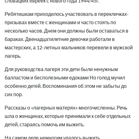
словацких евреек с нового года 1944/45г.
Ребятишкам приходилось участвовать в перекличках-
призывах вместе с женщинами и часто стоять по
несколько часов. Днем они должны были оставаться в
бараках. Двенадцатилетние девочки работали в
мастерских, а 12-летных мальчиков перевели в мужской
лагерь.
Для руководства лагеря эти дети были ненужным
балластом и бесполезными едоками Но голод мучил
особенно детей. Воспоминания об этом не забыты до
сих пор.
Рассказы о «лагерных матерях» многочисленны. Речь
шла о женщинах, которые принимали к себе отдельных
детей, стараясь помочь им выжить.
На самом деле немногим удалось выжить.