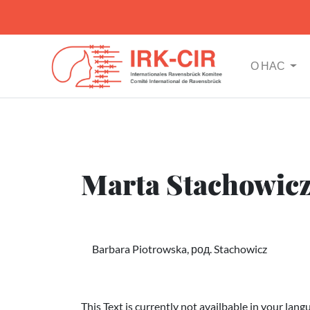
О НАС
Marta Stachowicz
Barbara Piotrowska, род. Stachowicz
This Text is currently not availbable in your lang