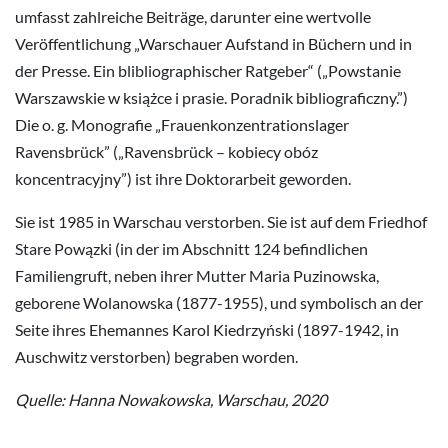
umfasst zahlreiche Beiträge, darunter eine wertvolle
Veröffentlichung „Warschauer Aufstand in Büchern und in
der Presse. Ein blibliographischer Ratgeber“ („Powstanie
Warszawskie w książce i prasie. Poradnik bibliograficzny.”)
Die o. g. Monografie „Frauenkonzentrationslager
Ravensbrück” („Ravensbrück – kobiecy obóz
koncentracyjny”) ist ihre Doktorarbeit geworden.
Sie ist 1985 in Warschau verstorben. Sie ist auf dem Friedhof
Stare Powązki (in der im Abschnitt 124 befindlichen
Familiengruft, neben ihrer Mutter Maria Puzinowska,
geborene Wolanowska (1877-1955), und symbolisch an der
Seite ihres Ehemannes Karol Kiedrzyński (1897-1942, in
Auschwitz verstorben) begraben worden.
Quelle: Hanna Nowakowska, Warschau, 2020