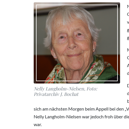
G
G
A
D
Nelly Langholm-Nielsen, Foto:
d
Privatarchiv J. Bochat
b
sich am nächsten Morgen beim Appell bei den „V
Nelly Langholm-Nielsen war jedoch froh über die
war.