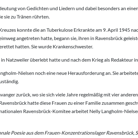
deutung von Gedichten und Liedern und dabei besonders an einen A
e sie zu Tränen rührten.
Kreuzes konnte die an Tuberkulose Erkrankte am 9. April 1945 n
weg angetreten hatte, begann sie, ihren in Ravensbrück geleistet
gerettet hatten. Sie wurde Krankenschwester.
n Natzweiler überlebt hatte und nach dem Krieg als Redakteur in O
angholm-Nielsen noch eine neue Herausforderung an. Sie arbeitete 
uständig.
avanger zurück, wo sie sich viele Jahre regelmäßig mit vier ander
n Ravensbrück hatte diese Frauen zu einer Familie zusammen gesch
tionalen Ravensbrück-Komitee arbeitet Nelly Langholm-Nielsen la
nale Poesie aus dem Frauen-Konzentrationslager Ravensbrück, S. 