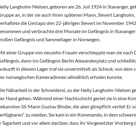
Nelly Langholm-Nielsen, geboren am 26. Juli 1924 in Stavanger, g
ruppe an, in der sie auch ihren späteren Mann, Sievert Langholm, 
verhaftete die Gestapo den 22-jährigen Sievert im November 194
genommen und verbrachte drei Monate im Gefängnis in Stavanger un
großen Gefängnis und Sammellager in Norwegen.
Mit einer Gruppe von neuzehn Frauen verschleppte man sie nach 
efängnis, dann ins Gefängnis Berlin Alexanderplatz und schließli
nkunft in diesem Lager traf sie unvermittelt als Schock, von dem 
der norwegischen Kameradinnen allmählich erholen konnte.
ie Näharbeit in der Schneiderei, zu der Nelly Langholm-Nielsen g
er Hand gehen. Während einer Nachtschicht geriet sie in eine Kon
ekannten SS-Mann Gustav Binder, die aber glimpflich verlief. Er sc
erfügbaren“ zu melden. Sie kam in ein Kommando, in dem schwere 
 Tagarbeit und vor allem darüber, dass ihr Vorgesetzter Vrorberg