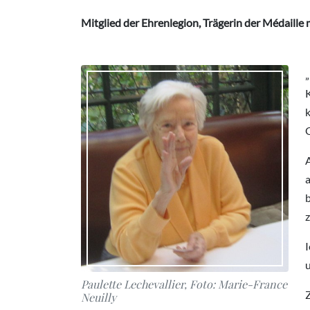
Mitglied der Ehrenlegion, Trägerin der Médaille 
K
k
a
b
z
I
u
Paulette Lechevallier, Foto: Marie-France
Neuilly