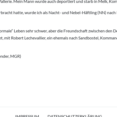
Vallerie. Mein Mann wurde auch deportiert und starb in Melk, 
racht hatte, wurde ich als Nacht- und Nebel-Häftling (NN) nach 
male“ Leben sehr schwer, aber die Freundschaft zwischen den Depo
tet, mit Robert Lechevallier, ein ehemals nach Sandbostel, Komm
lender, MGR)
IMPRESSUM
DATENSCHUTZERKLÄRUNG