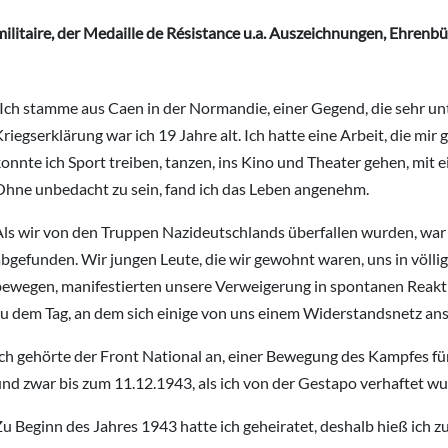
militaire, der Medaille de Résistance u.a. Auszeichnungen, Ehrenb
„Ich stamme aus Caen in der Normandie, einer Gegend, die sehr un
riegserklärung war ich 19 Jahre alt. Ich hatte eine Arbeit, die mir
onnte ich Sport treiben, tanzen, ins Kino und Theater gehen, mit
Ohne unbedacht zu sein, fand ich das Leben angenehm.
Als wir von den Truppen Nazideutschlands überfallen wurden, war 
bgefunden. Wir jungen Leute, die wir gewohnt waren, uns in völlig
ewegen, manifestierten unsere Verweigerung in spontanen Reaktion
u dem Tag, an dem sich einige von uns einem Widerstandsnetz ansc
ch gehörte der Front National an, einer Bewegung des Kampfes für
nd zwar bis zum 11.12.1943, als ich von der Gestapo verhaftet wu
Zu Beginn des Jahres 1943 hatte ich geheiratet, deshalb hieß ich