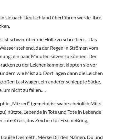
man sie nach Deutschland überführen werde. Ihre
cken.
s ist schwer über die Hölle zu schreiben… Das
im Wasser stehend, da der Regen in Strömen vom
fnung: ein paar Minuten sitzen zu können. Der
aracken zu der Leichenkammer, kippten sie vor
ndern wie Mist ab. Dort lagen dann die Leichen
 großen Lastwagen, ein anderer schleppte Säcke,
 um nicht zu fallen….
phie „Mizzerl“ (gemeint ist wahrscheinlich Mitzi
dazu) nützte, Lebende in Tote und Tote in Lebende
r rote Kreis, das Zeichen für Erschießung,
 die Louise Desmeth. Merke Dir den Namen. Du und