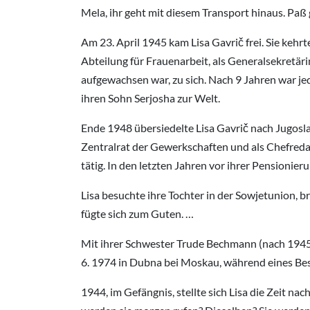
Mela, ihr geht mit diesem Transport hinaus. Paß g
Am 23. April 1945 kam Lisa Gavrič frei. Sie kehr
Abteilung für Frauenarbeit, als Generalsekretäri
aufgewachsen war, zu sich. Nach 9 Jahren war je
ihren Sohn Serjosha zur Welt.
Ende 1948 übersiedelte Lisa Gavrič nach Jugoslaw
Zentralrat der Gewerkschaften und als Chefreda
tätig. In den letzten Jahren vor ihrer Pensionier
Lisa besuchte ihre Tochter in der Sowjetunion, 
fügte sich zum Guten. …
Mit ihrer Schwester Trude Bechmann (nach 1945 S
6. 1974 in Dubna bei Moskau, während eines Bes
1944, im Gefängnis, stellte sich Lisa die Zeit na