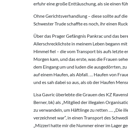
erfuhr eine große Enttäuschung, als sie einen fü
Ohne Gerichtsverhandlung – diese sollte auf die
Schwester Trude schaffte es noch, ihr einen Ruck
Über das Prager Gefängnis Pankrac und das berei
Allerschrecklichste in meinem Leben begann mit 
Himmel fiel – die vom Transport bis aufs letzte
Morgen kam, und das erste, was die Frauen sehen
dem Eingang um und luden die ausgedörrten, zu 
auf einem Haufen, als Abfall. … Haufen von Frau
und es sah dabei so aus, als ob der Haufen Mens
Lisa Gavric überlebte die Grauen des KZ Ravensb
Berner, bk) als „Mitglied der illegalen Organisat
zu verwandeln, um Häftlinge zu retten …. „Die il
verzeichnet war“, in einen Transport des Schwe
„Mizzerl hatte mir die Nummer einer im Lager ge