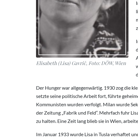
I
l
m
z
A
Elisabeth (Lisa) Gavrič, Foto: DÖW, Wien
Der Hunger war allgegenwärtig. 1930 zog die klei
setzte seine politische Arbeit fort, führte gehe
Kommunisten wurden verfolgt. Milan wurde Sekre
der Zeitung „Fabrik und Feld“. Mehrfach fuhr L
zu halten. Eine Zeit lang blieb sie in Wien, arbe
Im Januar 1933 wurde Lisa in Tusla verhaftet u