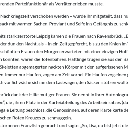
hrenden Parteifunktionär als Verräter erleben musste.
 Nachkriegszeit verschoben werden – wurde ihr mitgeteilt, dass 
sack mit warmen Sachen, Proviant und Seife in’s Gefängnis zu schi
ts stark zerstörte Leipzig kamen die Frauen nach Ravensbrück. „E
der dunklen Nacht, als – in ein Zelt gepfercht, bis zu den Knien 
 erschöpften Frauen den Morgen erwarteten mit einer einzigen Hof
 konnten, waren die Totenbahren. Häftlinge trugen sie aus den B
Skeletten abgemagerten nackten Körper mit den aufgerissenen Mü
en, immer nur Haufen, zogen am Zelt vorbei. Ein Haufen zog einen
ch vor Schwäche sich an dem Lastwagen, den Säcken stützen wollte,
rück dank der Hilfe mutiger Frauen. Sie nennt in ihrer Autobiogra
ion“, die „ihren Platz in der Karteiabteilung des Arbeitseinsatzes (
legale Leitung beschloss, die Genossinnen, auf deren Karteikarte de
dischen Roten Kreuzes zu schmuggeln.
storbenen Französin gebracht und sagte: „So, Lisa, du bist jetzt