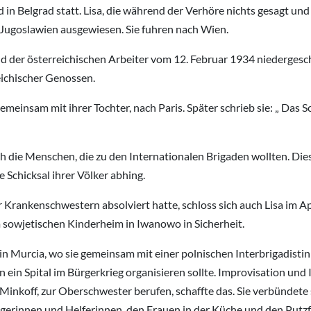
in Belgrad statt. Lisa, die während der Verhöre nichts gesagt und
 Jugoslawien ausgewiesen. Sie fuhren nach Wien.
nd der österreichischen Arbeiter vom 12. Februar 1934 niedergesch
eichischer Genossen.
gemeinsam mit ihrer Tochter, nach Paris. Später schrieb sie: „ Das
h die Menschen, die zu den Internationalen Brigaden wollten. D
 Schicksal ihrer Völker abhing.
 Krankenschwestern absolviert hatte, schloss sich auch Lisa im Ap
em sowjetischen Kinderheim in Iwanowo in Sicherheit.
in Murcia, wo sie gemeinsam mit einer polnischen Interbrigadisti
ein Spital im Bürgerkrieg organisieren sollte. Improvisation und I
 Minkoff, zur Oberschwester berufen, schaffte das. Sie verbündete
gerinnen und Helferinnen, den Frauen in der Küche und den Putzf