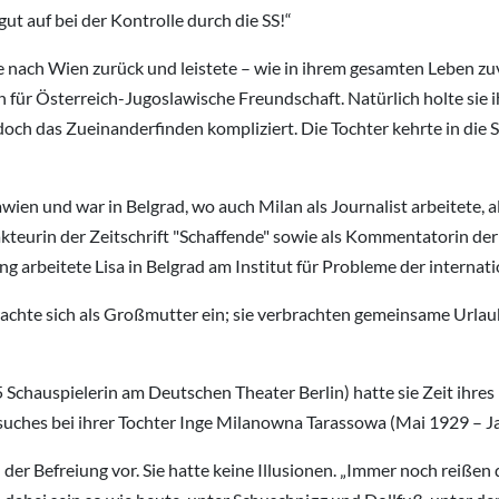
ut auf bei der Kontrolle durch die SS!“
te nach Wien zurück und leistete – wie in ihrem gesamten Leben zuv
n für Österreich-Jugoslawische Freundschaft. Natürlich holte sie i
doch das Zueinanderfinden kompliziert. Die Tochter kehrte in die 
ien und war in Belgrad, wo auch Milan als Journalist arbeitete, a
kteurin der Zeitschrift "Schaffende" sowie als Kommentatorin d
ung arbeitete Lisa in Belgrad am Institut für Probleme der internat
brachte sich als Großmutter ein; sie verbrachten gemeinsame Urlau
chauspielerin am Deutschen Theater Berlin) hatte sie Zeit ihres L
uches bei ihrer Tochter Inge Milanowna Tarassowa (Mai 1929 – J
ch der Befreiung vor. Sie hatte keine Illusionen. „Immer noch reiße