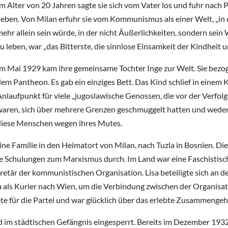
m Alter von 20 Jahren sagte sie sich vom Vater los und fuhr nach 
ieben. Von Milan erfuhr sie vom Kommunismus als einer Welt, „in 
ehr allein sein würde, in der nicht Äußerlichkeiten, sondern sein
u leben, war „das Bitterste, die sinnlose Einsamkeit der Kindheit 
Im Mai 1929 kam ihre gemeinsame Tochter Inge zur Welt. Sie bezog
dem Pantheon. Es gab ein einziges Bett. Das Kind schlief in eine
nlaufpunkt für viele „jugoslawische Genossen, die vor der Verfolg
waren, sich über mehrere Grenzen geschmuggelt hatten und weder
diese Menschen wegen ihres Mutes.
ne Familie in den Heimatort von Milan, nach Tuzla in Bosnien. Die
ime Schulungen zum Marxismus durch. Im Land war eine Faschistisch
tär der kommunistischen Organisation. Lisa beteiligte sich an de
isa als Kurier nach Wien, um die Verbindung zwischen der Organi
itete für die Partei und war glücklich über das erlebte Zusammengeh
nd im städtischen Gefängnis eingesperrt. Bereits im Dezember 193