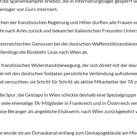
uf die Spanienkämpfer erleben, die in Internierungslager gesperrt w
nlager von Gurs interniert.
hen der französischen Regierung und Hitler durften alle Frauen v
rte nach Arles zurück und bekam bei italienischen Freunden Unter
 österreichischen Genossen bei der deutschen Waffenstillstandsk
llerdings die Rückkehr Lisas nach Wien ab.
der französischen Widerstandsbewegung, der sich direkt mit der d
die mit den deutschen Soldaten persönliche Verbindung aufnahmen
d versuchten, sie Schritt für Schritt als aktive Mitarbeiter der TA
ie Spur; die Gestapo in Wien schickte deshalb eine Spezialgruppe n
viele ehemalige TA-Mitglieder in Frankreich und in Österreich ver
e Bèranger als angebliche Elsässerin, nach Wien zurückgekehrt wa
e wurde sie am Donaukanal entlang zum Gestapogebäude am Morzin