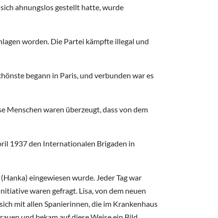
 sich ahnungslos gestellt hatte, wurde
lagen worden. Die Partei kämpfte illegal und
 Schönste begann in Paris, und verbunden war es
iese Menschen waren überzeugt, dass von dem
ril 1937 den Internationalen Brigaden in
n (Hanka) eingewiesen wurde. Jeder Tag war
nitiative waren gefragt. Lisa, von dem neuen
 sich mit allen Spanierinnen, die im Krankenhaus
rauen und bekam auf diese Weise ein Bild