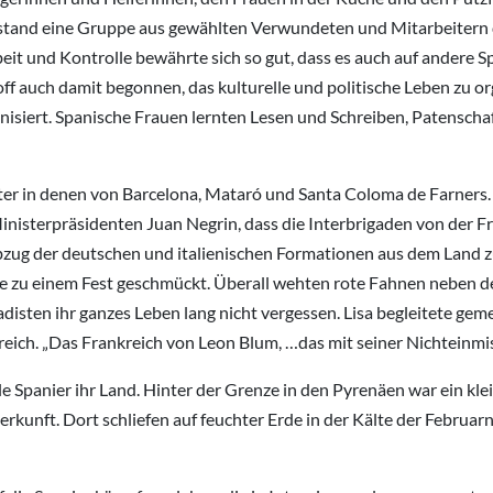
ntstand eine Gruppe aus gewählten Verwundeten und Mitarbeitern d
t und Kontrolle bewährte sich so gut, dass es auch auf andere Sp
auch damit begonnen, das kulturelle und politische Leben zu org
isiert. Spanische Frauen lernten Lesen und Schreiben, Patenscha
nter in denen von Barcelona, Mataró und Santa Coloma de Farners
inisterpräsidenten Juan Negrin, dass die Interbrigaden von der
bzug der deutschen und italienischen Formationen aus dem Land zu
wie zu einem Fest geschmückt. Überall wehten rote Fahnen neben 
gadisten ihr ganzes Leben lang nicht vergessen. Lisa begleitete g
ch. „Das Frankreich von Leon Blum, …das mit seiner Nichteinmisc
le Spanier ihr Land. Hinter der Grenze in den Pyrenäen war ein kl
kunft. Dort schliefen auf feuchter Erde in der Kälte der Februar