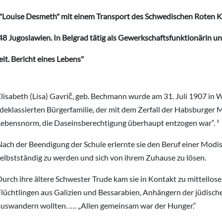
 "Louise Desmeth" mit einem Transport des Schwedischen Roten K
8 Jugoslawien. In Belgrad tätig als Gewerkschaftsfunktionärin und
it. Bericht eines Lebens"
lisabeth (Lisa) Gavrič, geb. Bechmann wurde am 31. Juli 1907 in W
„deklassierten Bürgerfamilie, der mit dem Zerfall der Habsburger
Lebensnorm, die Daseinsberechtigung überhaupt entzogen war“. ¹
ach der Beendigung der Schule erlernte sie den Beruf einer Modist
selbstständig zu werden und sich von ihrem Zuhause zu lösen.
urch ihre ältere Schwester Trude kam sie in Kontakt zu mittellos
Flüchtlingen aus Galizien und Bessarabien, Anhängern der jüdisc
auswandern wollten. …. „Allen gemeinsam war der Hunger.“