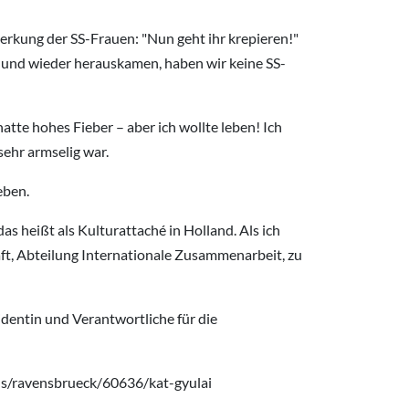
rkung der SS-Frauen: "Nun geht ihr krepieren!"
 und wieder herauskamen, haben wir keine SS-
hatte hohes Fieber – aber ich wollte leben! Ich
sehr armselig war.
eben.
as heißt als Kulturattaché in Holland. Als ich
ft, Abteilung Internationale Zusammenarbeit, zu
identin und Verantwortliche für die
mus/ravensbrueck/60636/kat-gyulai