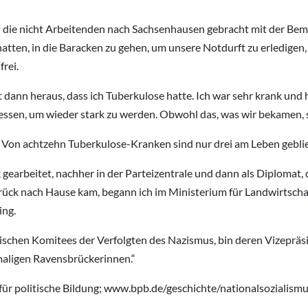
die nicht Arbeitenden nach Sachsenhausen gebracht mit der Beme
en, in die Baracken zu gehen, um unsere Notdurft zu erledigen,
rei.
st dann heraus, dass ich Tuberkulose hatte. Ich war sehr krank und 
gessen, um wieder stark zu werden. Obwohl das, was wir bekamen, 
ar: Von achtzehn Tuberkulose-Kranken sind nur drei am Leben gebli
gearbeitet, nachher in der Parteizentrale und dann als Diplomat, d
ück nach Hause kam, begann ich im Ministerium für Landwirtscha
ing.
rischen Komitees der Verfolgten des Nazismus, bin deren Vizepräs
aligen Ravensbrückerinnen.“
für politische Bildung; www.bpb.de/geschichte/nationalsozialis