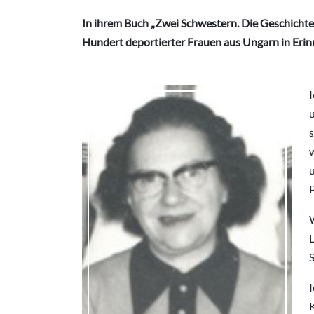
In ihrem Buch „Zwei Schwestern. Die Geschichte e
Hundert deportierter Frauen aus Ungarn in Erin
I
s
w
u
P
L
S
I
K