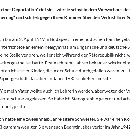
iner Deportation“ rief sie – wie sie selbst in dem Vorwort aus dem
nerung“ und schrieb gegen ihren Kummer über den Verlust ihrer S
ch bin am 2. April 1919 in Budapest in einer jüdischen Familie g
unterrichtete an einem Realgymnasium ungarische und deutsche Sp
eine Stelle verloren, weil er sich während der Räterepublik nicht
eitergearbeitet hatte. Erst nach zehn Jahren bekam er wieder eine
nterrichtete er Kinder, die in der Schule durchgefallen waren, zu 
apiergeschäft, das aber im Jahre 1930 schließen musste.
Wie mein Vater wollte auch ich Lehrerin werden, aber wegen der V
ehrerschule zugelassen. So habe ich Stenographie gelernt und arbe
tenotypistin.
ch hatte eine zweieinhalb Jahre ältere Schwester. Sie war einen K
ilogramm weniger. Sie war auch Beamtin, aber verlor im Jahr 1942