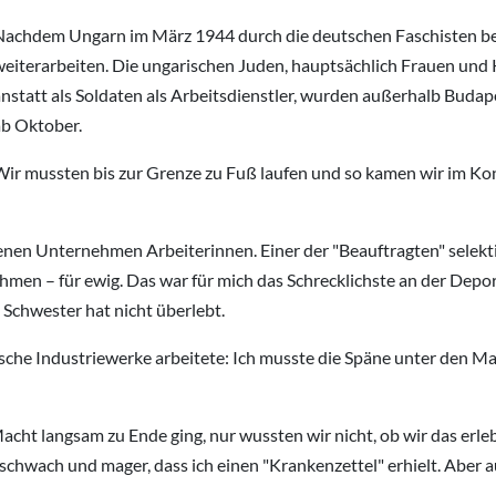
Nachdem Ungarn im März 1944 durch die deutschen Faschisten bes
weiterarbeiten. Die ungarischen Juden, hauptsächlich Frauen und 
nstatt als Soldaten als Arbeitsdienstler, wurden außerhalb Budap
ab Oktober.
Wir mussten bis zur Grenze zu Fuß laufen und so kamen wir im Ko
enen Unternehmen Arbeiterinnen. Einer der "Beauftragten" selekti
en – für ewig. Das war für mich das Schrecklichste an der Deport
 Schwester hat nicht überlebt.
tsche Industriewerke arbeitete: Ich musste die Späne unter den 
cht langsam zu Ende ging, nur wussten wir nicht, ob wir das erl
schwach und mager, dass ich einen "Krankenzettel" erhielt. Aber au