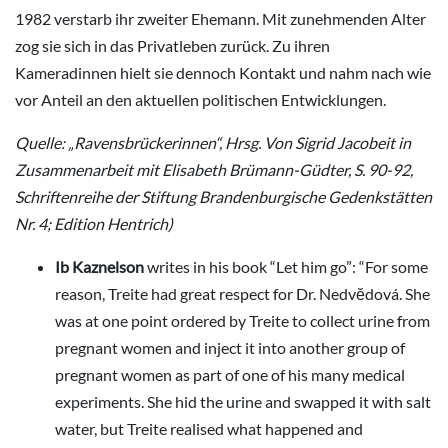
1982 verstarb ihr zweiter Ehemann. Mit zunehmenden Alter
zog sie sich in das Privatleben zurück. Zu ihren
Kameradinnen hielt sie dennoch Kontakt und nahm nach wie
vor Anteil an den aktuellen politischen Entwicklungen.
Quelle: „Ravensbrückerinnen“, Hrsg. Von Sigrid Jacobeit in
Zusammenarbeit mit Elisabeth Brümann-Güdter, S. 90-92,
Schriftenreihe der Stiftung Brandenburgische Gedenkstätten
Nr. 4; Edition Hentrich)
Ib Kaznelson
writes in his book “Let him go”: “For some
reason, Treite had great respect for Dr. Nedvĕdová. She
was at one point ordered by Treite to collect urine from
pregnant women and inject it into another group of
pregnant women as part of one of his many medical
experiments. She hid the urine and swapped it with salt
water, but Treite realised what happened and