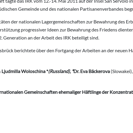
ft tagte das IRK vom 12.-14. Mai 2011 auf der Insel San Servolo i
jüdischen Gemeinde und des nationalen Partisanenverbandes beg
vitäten der nationalen Lagergemeinschaften zur Bewahrung des E
stützung progressiver Ideen zur Bewahrung des Friedens dienten, i
 Generation an der Arbeit des IRK beteiligt sind.
sbrück berichtete über den Fortgang der Arbeiten an der neuen 
n
Ljudmilla Woloschina *
(Russland), *
Dr. Eva Bäckerova
(Slowakei)
rnationalen Gemeinschaften ehemaliger Häftlinge der Konzentrat