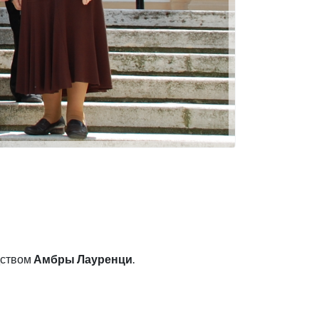
дством
Амбры Лауренци
.