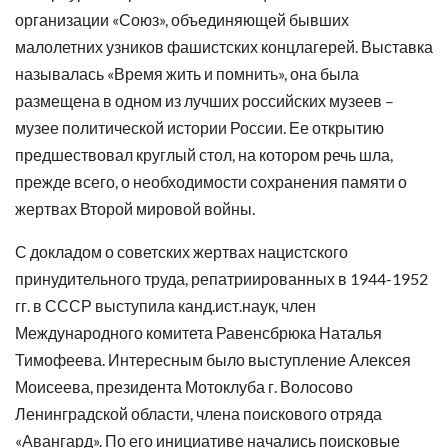
организации «Союз», объединяющей бывших
малолетних узников фашистских концлагерей. Выставка
называлась «Время жить и помнить», она была
размещена в одном из лучших российских музеев –
музее политической истории России. Ее открытию
предшествовал круглый стол, на котором речь шла,
прежде всего, о необходимости сохранения памяти о
жертвах Второй мировой войны.
С докладом о советских жертвах нацистского
принудительного труда, репатриированных в 1944-1952
гг. в СССР выступила канд.ист.наук, член
Международного комитета Равенсбрюка Наталья
Тимофеева. Интересным было выступление Алексея
Моисеева, президента Мотоклуба г. Волосово
Ленинградской области, члена поискового отряда
«Авангард». По его инициативе начались поисковые